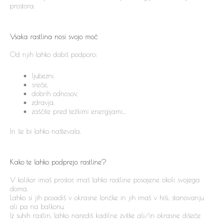
prostora.
Vsaka rastlina nosi svojo moč
Od njih lahko dobiš podporo:
ljubezni,
sreče,
dobrih odnosov,
zdravja,
zaščite pred težkimi energijami…
In še bi lahko naštevala.
Kako te lahko podprejo rastline?
V kolikor imaš prostor, imaš lahko rastline posajene okoli svojega
doma.
Lahko si jih posadiš v okrasne lončke in jih imaš v hiši, stanovanju
ali pa na balkonu.
Iz suhih rastlin, lahko narediš kadilne zvitke ali/in okrasne dišeče