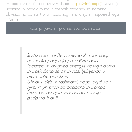
in obdelavo mojih podatkov v skladu s
splošnimi pogoji
. Dovoljujem
uporabo in obdelavo mojih osebnih podatkov za namene
obveščanja po elektronski pošti, segmentiranja in neposrednega
trženja.
Pošlji prijavo in prenesi svoj opis rastlin
Rastline so nosilke pomembnih informacij in
nas lahko podprejo pri našem delu.
Podprejo in dvignejo energije našega doma
in posledično se mi in naši ljubljenčki v
njem bolje počutimo.
Uživaj v delu z rastlinami, pogovarjaj se z
njimi in jih prosi za podporo in pomoč.
Nato pa daruj in vrni naravi s svojo
podporo tudi ti.