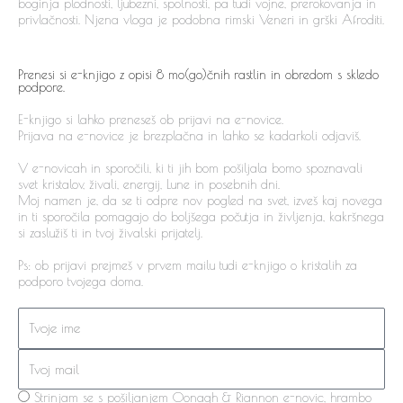
boginja plodnosti, ljubezni, spolnosti, pa tudi vojne, prerokovanja in
privlačnosti. Njena vloga je podobna rimski Veneri in grški Afroditi.
Prenesi si e-knjigo z opisi 8 mo(go)čnih rastlin in obredom s skledo
podpore.
E-knjigo si lahko preneseš ob prijavi na e-novice.
Prijava na e-novice je brezplačna in lahko se kadarkoli odjaviš.
V e-novicah in sporočili, ki ti jih bom pošiljala bomo spoznavali
svet kristalov, živali, energij, Lune in posebnih dni.
Moj namen je, da se ti odpre nov pogled na svet, izveš kaj novega
in ti sporočila pomagajo do boljšega počutja in življenja, kakršnega
si zaslužiš ti in tvoj živalski prijatelj.
Ps: ob prijavi prejmeš v prvem mailu tudi e-knjigo o kristalih za
podporo tvojega doma.
Name
Email
Pogoji
Strinjam se s pošiljanjem Oonagh & Riannon e-novic, hrambo