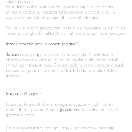
sklede podpore.
Pri kadilnih zvitkih bodi pozorna/pozoren, saj niso vse rastline
primerne kot kadilo. Nekatere lahko povzročijo draženje oči in
otežijo dihanje. Zato se preden jih uporabiš informiraj.
Naj se sliši še tako smešno, rastline te slišijo. Pogovarjaj se z njimi (ni
treba na ves glas :D), lahko jih v mislih prosiš za pomoč in podporo.
Poznaš posebno moč in pomen jablane?
Jablana
daje podporo ljubezni in zdravljenju. V preteklosti so
obredno darovali jabolka, saj naj bi predstavljala hrano mrtvih,
simbol nesmrtnosti in duše. Cvetove jablane lahko uporabiš v skledi
podpore ali pa iz njih narediš kadila, ki bodo privabljala k tebi
ljubezen.
Kaj pa moč jagod?
Februarja, tam okoli Valentinovega, so jagode v vseh možnih
reklamah za trgovine. Ampak
jagoda
ima res simboliko in moč
ljubezni in sreče.
Z njo se povezuje tudi boginjo Freyo, ki je v nordijski mitologiji