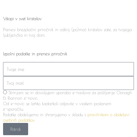
Vstopi v svet kristalov
Prenesi brezplačni priročnik in odkrij (po)moč kristalov zate, za tvojega
ljubljenčka in tvoj dom.
Izpolni podatke in prenesi priročnik
Strinjam se in dovoljujem uporabo e-naslova za pošiljanje Oonagh
& Riannon e-novic.
Od e-novic se lahko kadarkoli odjavite v vsakem poslanem
e-sporočilu.
Podatke obdelujemo in shranjujemo v skladu s
pravilnikom o obdelavi
osebnih podatkov
.
Potrdi