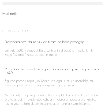
Skip
to
content
Moč rastlin
16 maja, 2021
Prepričana sem, da že veš, da ti rastline lahko pomagajo.
Sej veš, različni sirupi, tinkture, takšna in drugačna mazila, ki jih
znajo ”sščarati” naše babice in dedki.
Ali veš, da imajo rastline v gozdu in na vrtovih posebne pomene in
moči?
Sigurno poznaš žajbelj in kadila iz njega, ki se jih uporablja za
čiščenje prostorov in dvigovanje energije prostora.
No, žajbelj ima poleg svojih antibakterijskih lastnosti tudi moč, da iz
prostora, bitji in predmetov odstrani nabrano negativno energijo. In
ravno zato je tako dober in učinkovit pri energijskem čiščenju